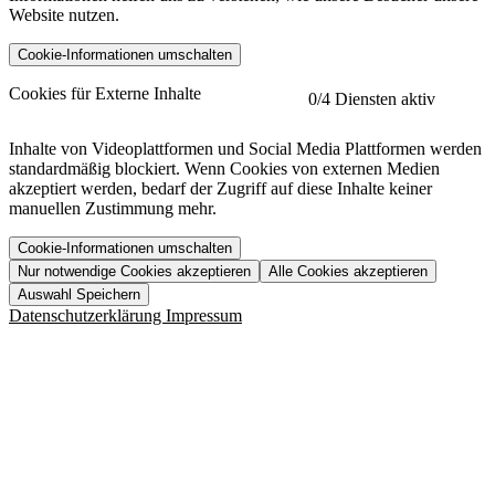
Website nutzen.
Cookie-Informationen umschalten
etracker
Mehr anzeigen
Cookies für Externe Inhalte
0
/4 Diensten aktiv
Herausgeber:
Inhalte von Videoplattformen und Social Media Plattformen werden
standardmäßig blockiert. Wenn Cookies von externen Medien
Beschreibung:
akzeptiert werden, bedarf der Zugriff auf diese Inhalte keiner
manuellen Zustimmung mehr.
Cookie-Informationen umschalten
Nur notwendige Cookies akzeptieren
Alle Cookies akzeptieren
YouTube
Mehr anzeigen
URL der Datenschutzerklärung:
Auswahl Speichern
https://www.etracker.com/datenschutzerklaerung/
Vimeo
Mehr anzeigen
Datenschutzerklärung
Impressum
Herausgeber:
Host:
Pageflow
Mehr anzeigen
Herausgeber:
Spotify
Mehr anzeigen
Herausgeber:
Beschreibung:
Cookiename
Lebensdauer
Beschreibung
Herausgeber:
et_allow_cookies
480 Tage
-
Beschreibung:
"no" - 50 Jahre "yes" - 480
et_oi_v2
-
Beschreibung:
Was uns ausma
Tage
Beschreibung:
Wer wir sind
et_scroll_depth
Session
-