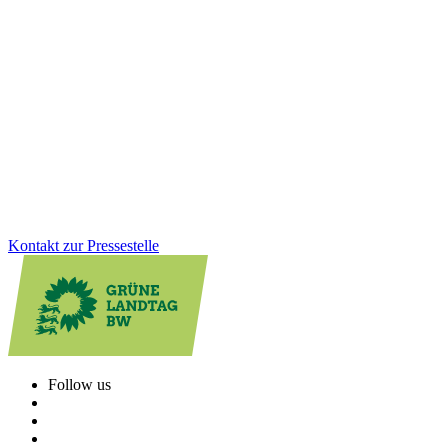
Württemberg
Zu Fuß gehen soll in Baden-Württemberg sicherer und attraktiver
werden. Mit der neuen Fußverkehrsstrategie schafft das Land
erstmals einen verbindlichen Rahmen für bessere Gehwege, sichere
Schulwege und lebendige Ortsmitten. Wofür wir uns beim
Fußverkehr einsetzen und welche konkreten Verbesserungen die
Strategie für den Alltag bringt.
Zum Artikel
Kontakt zur Pressestelle
Follow us