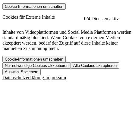
Cookie-Informationen umschalten
etracker
Mehr anzeigen
Cookies für Externe Inhalte
0
/4 Diensten aktiv
Herausgeber:
Inhalte von Videoplattformen und Social Media Plattformen werden
standardmäßig blockiert. Wenn Cookies von externen Medien
Beschreibung:
akzeptiert werden, bedarf der Zugriff auf diese Inhalte keiner
manuellen Zustimmung mehr.
Cookie-Informationen umschalten
Nur notwendige Cookies akzeptieren
Alle Cookies akzeptieren
YouTube
Mehr anzeigen
URL der Datenschutzerklärung:
Auswahl Speichern
https://www.etracker.com/datenschutzerklaerung/
Vimeo
Mehr anzeigen
Datenschutzerklärung
Impressum
Herausgeber:
Host:
Pageflow
Mehr anzeigen
Herausgeber:
Spotify
Mehr anzeigen
Herausgeber:
Beschreibung:
Cookiename
Lebensdauer
Beschreibung
Herausgeber:
et_allow_cookies
480 Tage
-
Beschreibung:
"no" - 50 Jahre "yes" - 480
et_oi_v2
-
Beschreibung:
Was uns ausma
Tage
Beschreibung:
Wer wir sind
et_scroll_depth
Session
-
Jobs
URL der Datenschutzerklärung:
isSdEnabled
24 Stunden
-
Downloads