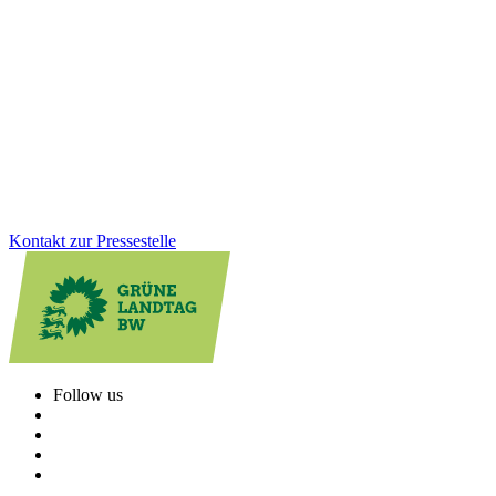
Investitionen für ein starkes, modernes und
krisenfestes BaWü
Mit dem Nachtragshaushalt 2026 setzen wir klare Prioritäten: Wir
investieren gezielt in Infrastruktur, Sicherheit, Gesundheit und
sozialen Zusammenhalt. Vor allem stärken wir die Kommunen –
damit Verbesserungen direkt bei den Menschen ankommen.
Zum Artikel
Kontakt zur Pressestelle
Follow us