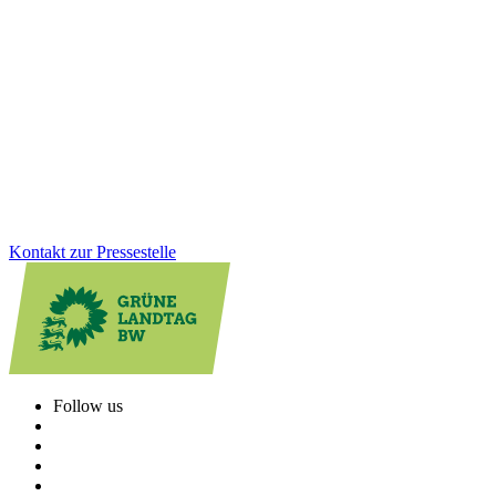
Wald im Klimastress: Jetzt konsequent handeln
Der neue Waldzustandsbericht macht deutlich: Trotz erster Erholung
bleibt der Klimastress für Baden-Württembergs Wälder hoch.
Reinhold Pix betont die Bedeutung von Wasserrückhalt,
Bodenschutz und dem Umbau zu klimaresilienten Mischwäldern.
Warum diese Maßnahmen jetzt entscheidend sind.
Zum Artikel
Kontakt zur Pressestelle
Follow us