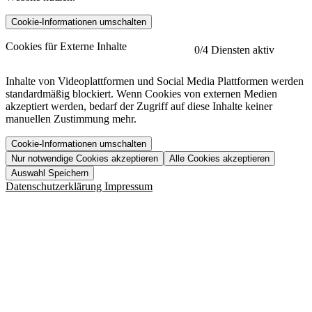
Cookie-Informationen umschalten
etracker
Mehr anzeigen
Cookies für Externe Inhalte
0
/4 Diensten aktiv
Herausgeber:
Inhalte von Videoplattformen und Social Media Plattformen werden
standardmäßig blockiert. Wenn Cookies von externen Medien
Beschreibung:
akzeptiert werden, bedarf der Zugriff auf diese Inhalte keiner
manuellen Zustimmung mehr.
Cookie-Informationen umschalten
Nur notwendige Cookies akzeptieren
Alle Cookies akzeptieren
YouTube
Mehr anzeigen
URL der Datenschutzerklärung:
Auswahl Speichern
https://www.etracker.com/datenschutzerklaerung/
Vimeo
Mehr anzeigen
Datenschutzerklärung
Impressum
Herausgeber:
Host:
Pageflow
Mehr anzeigen
Herausgeber:
Spotify
Mehr anzeigen
Herausgeber:
Beschreibung:
Cookiename
Lebensdauer
Beschreibung
Herausgeber:
et_allow_cookies
480 Tage
-
Beschreibung:
"no" - 50 Jahre "yes" - 480
et_oi_v2
-
Beschreibung:
Was uns ausma
Tage
Beschreibung:
Wer wir sind
et_scroll_depth
Session
-
Jobs
URL der Datenschutzerklärung:
isSdEnabled
24 Stunden
-