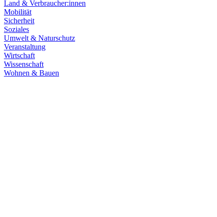
Land & Verbraucher:innen
Mobilität
Sicherheit
Soziales
Umwelt & Naturschutz
Veranstaltung
Wirtschaft
Wissenschaft
Wohnen & Bauen
Finanzen
21.07.2026
Haushaltsberatungen: Die Zukunft Baden-Württembe
Die Haushaltskommission hat einen wichtigen Schritt in den Beratung
Prioritäten im Mittelpunkt. Die Grüne Landtagsfraktion setzt sich fü
Zum Artikel