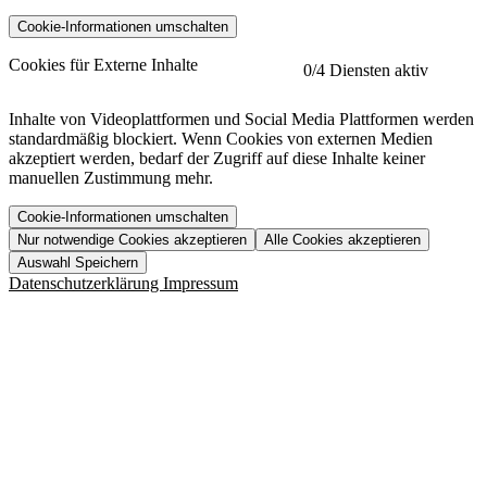
Cookie-Informationen umschalten
etracker
Mehr anzeigen
Cookies für Externe Inhalte
0
/4 Diensten aktiv
Herausgeber:
Inhalte von Videoplattformen und Social Media Plattformen werden
standardmäßig blockiert. Wenn Cookies von externen Medien
Beschreibung:
akzeptiert werden, bedarf der Zugriff auf diese Inhalte keiner
manuellen Zustimmung mehr.
Cookie-Informationen umschalten
Nur notwendige Cookies akzeptieren
Alle Cookies akzeptieren
YouTube
Mehr anzeigen
URL der Datenschutzerklärung:
Auswahl Speichern
https://www.etracker.com/datenschutzerklaerung/
Vimeo
Mehr anzeigen
Datenschutzerklärung
Impressum
Herausgeber:
Host:
Pageflow
Mehr anzeigen
Herausgeber:
Spotify
Mehr anzeigen
Herausgeber:
Beschreibung:
Cookiename
Lebensdauer
Beschreibung
Herausgeber:
et_allow_cookies
480 Tage
-
Beschreibung:
"no" - 50 Jahre "yes" - 480
et_oi_v2
-
Beschreibung:
Was uns ausma
Tage
Beschreibung:
Wer wir sind
et_scroll_depth
Session
-
Jobs
URL der Datenschutzerklärung:
isSdEnabled
24 Stunden
-
Downloads