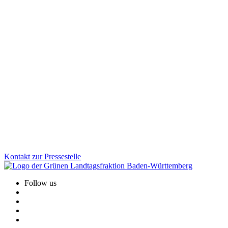
Mobilität
Veranstaltung
02.12.2025
Kinder aufs Rad: Grüne Fraktion stärkt sichere und
selbstaktive Mobilität
Wie werden Kinder sicher und selbstständig mobil? Der
Parlamentskreis Fahrrad BW diskutierte Maßnahmen für bessere
Radwege, Schulmobilität und Unterstützung für Familien. Die
Grüne Fraktion treibt diese Entwicklung aktiv voran und bringt
zentrale Akteur:innen an einen Tisch.
Zum Artikel
Kontakt zur Pressestelle
Follow us