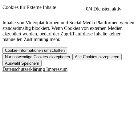
etracker
Mehr anzeigen
Cookies für Externe Inhalte
0
/4 Diensten aktiv
Herausgeber:
Inhalte von Videoplattformen und Social Media Plattformen werden
standardmäßig blockiert. Wenn Cookies von externen Medien
Beschreibung:
akzeptiert werden, bedarf der Zugriff auf diese Inhalte keiner
manuellen Zustimmung mehr.
Cookie-Informationen umschalten
Nur notwendige Cookies akzeptieren
Alle Cookies akzeptieren
YouTube
Mehr anzeigen
URL der Datenschutzerklärung:
Auswahl Speichern
https://www.etracker.com/datenschutzerklaerung/
Vimeo
Mehr anzeigen
Datenschutzerklärung
Impressum
Herausgeber:
Host:
Pageflow
Mehr anzeigen
Herausgeber:
Spotify
Mehr anzeigen
Herausgeber:
Beschreibung:
Cookiename
Lebensdauer
Beschreibung
Herausgeber:
et_allow_cookies
480 Tage
-
Beschreibung:
"no" - 50 Jahre "yes" - 480
et_oi_v2
-
Beschreibung:
Was uns ausma
Tage
Beschreibung:
Wer wir sind
et_scroll_depth
Session
-
Jobs
URL der Datenschutzerklärung:
isSdEnabled
24 Stunden
-
Downloads
https://policies.google.com/privacy?hl=de
et_cssSelectors
Session
-
URL der Datenschutzerklärung:
https://vimeo.com/legal/privacy/policy
et_tagManagerEntries
Session
-