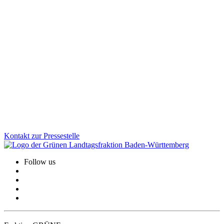
Desinformation gezielt bekämpfen: Aktionsplan
vorgestellt
Von subtilen Fake News und manipulierten Bildern bis zu
gesteuerten Kampagnen: Gruppierungen und Staaten, die
Desinformation verbreiten, greifen unsere Demokratie. Mit dem
neuen Aktionsplan geht Baden-Württemberg jetzt noch gezielter
dagegen vor.
Zum Artikel
Kontakt zur Pressestelle
Follow us