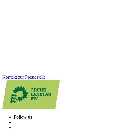
03.12.2025
Investitionen für ein starkes, modernes und
krisenfestes BaWü
Mit dem Nachtragshaushalt 2026 setzen wir klare Prioritäten: Wir
investieren gezielt in Infrastruktur, Sicherheit, Gesundheit und
sozialen Zusammenhalt. Vor allem stärken wir die Kommunen –
damit Verbesserungen direkt bei den Menschen ankommen.
Zum Artikel
Kontakt zur Pressestelle
Follow us