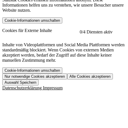
Informationen helfen uns zu verstehen, wie unsere Besucher unsere
Website nutzen.
Cookie-Informationen umschalten
etracker
Mehr anzeigen
Cookies für Externe Inhalte
0
/4 Diensten aktiv
Herausgeber:
Inhalte von Videoplattformen und Social Media Plattformen werden
standardmäßig blockiert. Wenn Cookies von externen Medien
Beschreibung:
akzeptiert werden, bedarf der Zugriff auf diese Inhalte keiner
manuellen Zustimmung mehr.
Cookie-Informationen umschalten
Nur notwendige Cookies akzeptieren
Alle Cookies akzeptieren
YouTube
Mehr anzeigen
URL der Datenschutzerklärung:
Auswahl Speichern
https://www.etracker.com/datenschutzerklaerung/
Vimeo
Mehr anzeigen
Datenschutzerklärung
Impressum
Herausgeber:
Host:
Pageflow
Mehr anzeigen
Herausgeber:
Spotify
Mehr anzeigen
Herausgeber:
Beschreibung:
Cookiename
Lebensdauer
Beschreibung
Herausgeber:
et_allow_cookies
480 Tage
-
Beschreibung:
"no" - 50 Jahre "yes" - 480
et_oi_v2
-
Beschreibung:
Was uns ausma
Tage
Beschreibung: