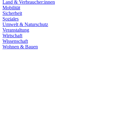
Land & Verbraucher:innen
Mobilität
Sicherheit
Soziales
Umwelt & Naturschutz
Veranstaltung
Wirtschaft
Wissenschaft
Wohnen & Bauen
Finanzen
21.07.2026
Haushaltsberatungen: Die Zukunft Baden-Württembe
Die Haushaltskommission hat einen wichtigen Schritt in den Beratung
Prioritäten im Mittelpunkt. Die Grüne Landtagsfraktion setzt sich fü
Zum Artikel