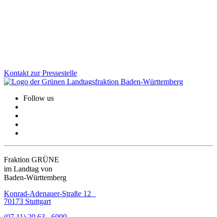
hält das Land seinen Förderanteil 2026 stabil. Davon profitieren
über 300 Einrichtungen im ganzen Land und gewinnen wichtige
Planungssicherheit.
Zum Artikel
Kontakt zur Pressestelle
Follow us
Fraktion GRÜNE
im Landtag von
Baden-Württemberg
Konrad-Adenauer-Straße 12
70173 Stuttgart
(07 11) 20 63 - 6000