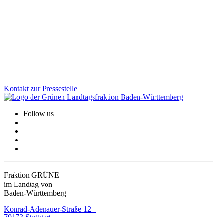
Gesundheit, Bildung, GreenTech: Auf unserer Januarklausur in
Altensteig haben wir zentrale Zukunftsthemen in den Blick
genommen, um das Land weiter voranzubringen. Im Austausch mit
Bürger*innen und Jugendlichen vor Ort wurde deutlich: Die
Menschen erwarten viel von uns. Und wir haben viel vor!
Zum Artikel
Kontakt zur Pressestelle
Follow us
Fraktion GRÜNE
im Landtag von
Baden-Württemberg
Konrad-Adenauer-Straße 12
70173 Stuttgart