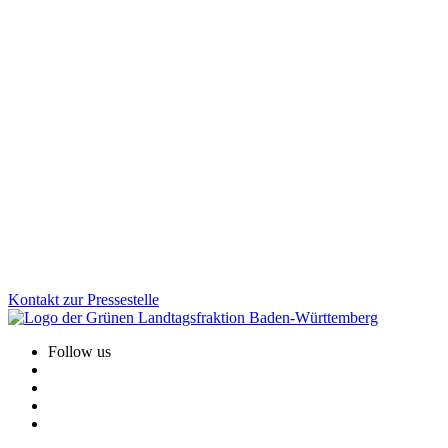
Wissenschaft
Bildung
Gesundheit
Veranstaltung
16.01.2026
Jahresauftakt der Grünen Fraktion: Klausurtagung
in Altensteig
Gesundheit, Bildung, GreenTech: Auf unserer Januarklausur in
Altensteig haben wir zentrale Zukunftsthemen in den Blick
genommen, um das Land weiter voranzubringen. Im Austausch mit
Bürger*innen und Jugendlichen vor Ort wurde deutlich: Die
Menschen erwarten viel von uns. Und wir haben viel vor!
Zum Artikel
Kontakt zur Pressestelle
Follow us