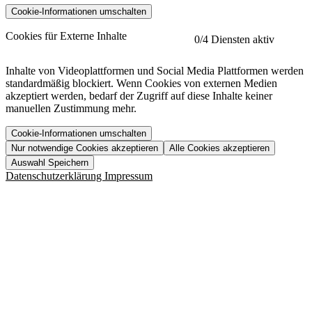
Cookie-Informationen umschalten
etracker
Mehr anzeigen
Cookies für Externe Inhalte
0
/4 Diensten aktiv
Herausgeber:
Inhalte von Videoplattformen und Social Media Plattformen werden
standardmäßig blockiert. Wenn Cookies von externen Medien
Beschreibung:
akzeptiert werden, bedarf der Zugriff auf diese Inhalte keiner
manuellen Zustimmung mehr.
Cookie-Informationen umschalten
Nur notwendige Cookies akzeptieren
Alle Cookies akzeptieren
YouTube
Mehr anzeigen
URL der Datenschutzerklärung:
Auswahl Speichern
https://www.etracker.com/datenschutzerklaerung/
Vimeo
Mehr anzeigen
Datenschutzerklärung
Impressum
Herausgeber:
Host:
Pageflow
Mehr anzeigen
Herausgeber:
Spotify
Mehr anzeigen
Herausgeber:
Beschreibung:
Cookiename
Lebensdauer
Beschreibung
Herausgeber:
et_allow_cookies
480 Tage
-
Beschreibung:
"no" - 50 Jahre "yes" - 480
et_oi_v2
-
Beschreibung:
Was uns ausma
Tage
Beschreibung:
Wer wir sind
et_scroll_depth
Session
-
Jobs
URL der Datenschutzerklärung:
isSdEnabled
24 Stunden
-
Downloads
https://policies.google.com/privacy?hl=de