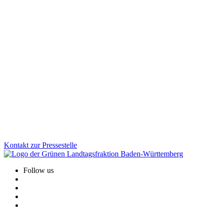
Wissenschaft
Bildung
Gesundheit
Veranstaltung
16.01.2026
Jahresauftakt der Grünen Fraktion: Klausurtagung
in Altensteig
Gesundheit, Bildung, GreenTech: Auf unserer Januarklausur in
Altensteig haben wir zentrale Zukunftsthemen in den Blick
genommen, um das Land weiter voranzubringen. Im Austausch mit
Bürger*innen und Jugendlichen vor Ort wurde deutlich: Die
Menschen erwarten viel von uns. Und wir haben viel vor!
Zum Artikel
Kontakt zur Pressestelle
Follow us