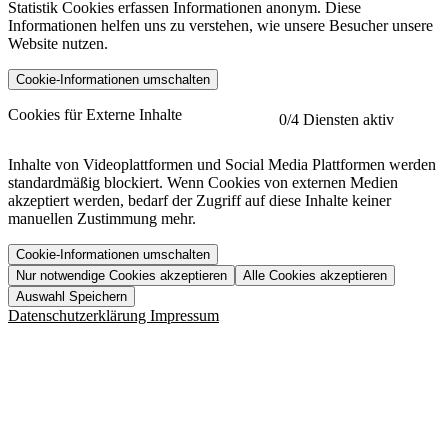
Statistik Cookies erfassen Informationen anonym. Diese
Informationen helfen uns zu verstehen, wie unsere Besucher unsere
Website nutzen.
Cookie-Informationen umschalten
etracker
Mehr anzeigen
Cookies für Externe Inhalte
0
/4 Diensten aktiv
Herausgeber:
Inhalte von Videoplattformen und Social Media Plattformen werden
standardmäßig blockiert. Wenn Cookies von externen Medien
Beschreibung:
akzeptiert werden, bedarf der Zugriff auf diese Inhalte keiner
manuellen Zustimmung mehr.
Cookie-Informationen umschalten
Nur notwendige Cookies akzeptieren
Alle Cookies akzeptieren
YouTube
Mehr anzeigen
URL der Datenschutzerklärung:
Auswahl Speichern
https://www.etracker.com/datenschutzerklaerung/
Vimeo
Mehr anzeigen
Datenschutzerklärung
Impressum
Herausgeber:
Host:
Pageflow
Mehr anzeigen
Herausgeber:
Spotify
Mehr anzeigen
Herausgeber:
Beschreibung:
Cookiename
Lebensdauer
Beschreibung
Herausgeber:
et_allow_cookies
480 Tage
-
Beschreibung:
"no" - 50 Jahre "yes" - 480
et_oi_v2
-
Beschreibung: