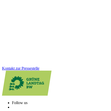
EU & Internationales
21.11.2025
Baden-Württemberg vertieft Kooperation mit der
Schweiz
Die Landesregierung hat am 8. Juli die Fortschreibung der Schweiz-
Strategie beschlossen. Ziel ist es, in Zukunftsthemen wie Forschung
und Klimaschutz künftig noch enger zusammenzuarbeiten.
Zum Artikel
Kontakt zur Pressestelle
Follow us