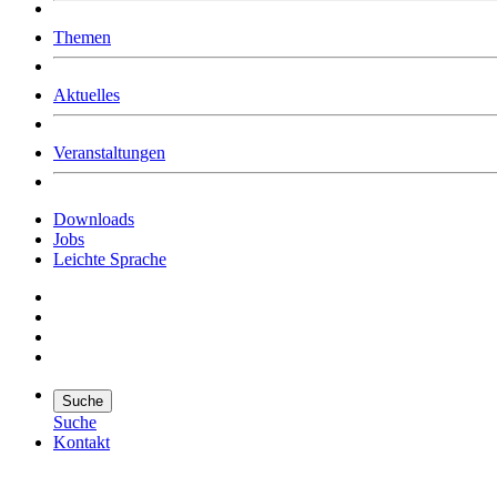
Was uns ausmacht
Themen
Wer wir sind
Jobs
Downloads
Aktuelles
Veranstaltungen
Downloads
Jobs
Leichte Sprache
Suche
Suche
Kontakt
Suche