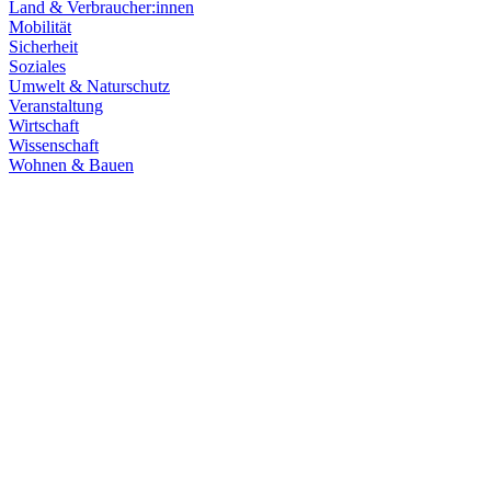
Land & Verbraucher:innen
Mobilität
Sicherheit
Soziales
Umwelt & Naturschutz
Veranstaltung
Wirtschaft
Wissenschaft
Wohnen & Bauen
Gesundheit
Soziales
25.02.2026
Mehr Geld für Sportvereine in Baden-Württemberg
Mit dem Solidarpakt Sport V stehen dem organisierten Sport in Ba
Württemberg haben wir uns für mehr Mittel, starke Vereinsstrukturen
Zum Artikel