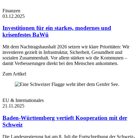
eingebenden
_cf_bm
30 Minuten
Datenverkehr, der 
Finanzen
mit Bots verbunde
03.12.2025
Kriterien entspricht
Investitionen für ein starkes, modernes und
Cloudflare-Cookie
das zur Durchsetz
krisenfestes BaWü
_cfuvid
Sitzung
von ratenlimitiere
Regeln verwendet
Mit dem Nachtragshaushalt 2026 setzen wir klare Prioritäten: Wir
wird.
investieren gezielt in Infrastruktur, Sicherheit, Gesundheit und
Cloudflare-Cookie
sozialen Zusammenhalt. Vor allem stärken wir die Kommunen –
cf_clearance
1 Jahr
das zur Bot-Präven
damit Verbesserungen direkt bei den Menschen ankommen.
verwendet wird.
Zum Artikel
EU & Internationales
21.11.2025
Baden-Württemberg vertieft Kooperation mit der
Schweiz
Die Landesregierung hat am 8. Juli die Fortschreibung der Schweiz-