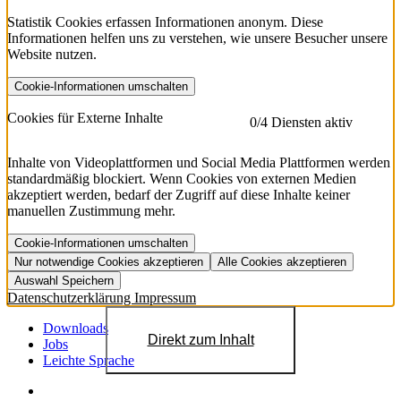
Statistik Cookies erfassen Informationen anonym. Diese
Informationen helfen uns zu verstehen, wie unsere Besucher unsere
Website nutzen.
Cookie-Informationen umschalten
etracker
Mehr anzeigen
Cookies für Externe Inhalte
0
/4 Diensten aktiv
Herausgeber:
Inhalte von Videoplattformen und Social Media Plattformen werden
standardmäßig blockiert. Wenn Cookies von externen Medien
Beschreibung:
akzeptiert werden, bedarf der Zugriff auf diese Inhalte keiner
manuellen Zustimmung mehr.
Cookie-Informationen umschalten
Nur notwendige Cookies akzeptieren
Alle Cookies akzeptieren
YouTube
Mehr anzeigen
URL der Datenschutzerklärung:
Auswahl Speichern
https://www.etracker.com/datenschutzerklaerung/
Vimeo
Mehr anzeigen
Datenschutzerklärung
Impressum
Herausgeber:
Host:
Pageflow
Mehr anzeigen
Herausgeber:
Downloads
Direkt zum Inhalt
Spotify
Mehr anzeigen
Jobs
Herausgeber:
Leichte Sprache
Beschreibung:
Cookiename
Lebensdauer
Beschreibung
Herausgeber:
et_allow_cookies
480 Tage
-
Beschreibung: