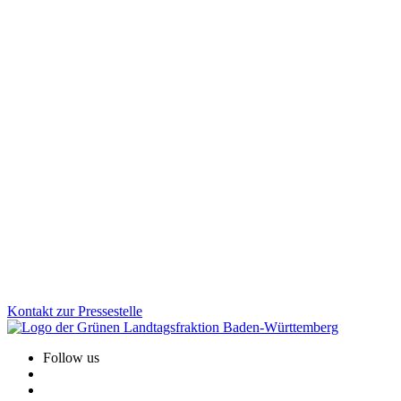
Wirtschaft
20.01.2026
Einkaufen, wenn es passt: Neues
Ladenöffnungsgesetz für mehr Lebensqualität vor
Ort
Digitale Kleinstläden können die Nahversorgung vor Ort spürbar
verbessern, besonders im ländlichen Raum. Mit dem neuen
Ladenöffnungsgesetz schaffen wir klare Regeln, Rechtssicherheit
und mehr Flexibilität für Kommunen. Gleichzeitig bleibt der Schutz
von Sonn- und Feiertagen vollständig erhalten.
Zum Artikel
Kontakt zur Pressestelle
Follow us