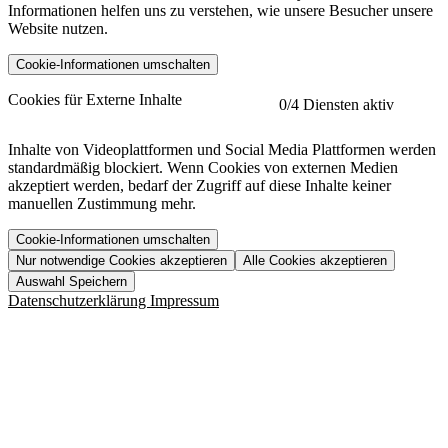
Informationen helfen uns zu verstehen, wie unsere Besucher unsere
Website nutzen.
Cookie-Informationen umschalten
etracker
Mehr anzeigen
Cookies für Externe Inhalte
0
/4 Diensten aktiv
Herausgeber:
Inhalte von Videoplattformen und Social Media Plattformen werden
standardmäßig blockiert. Wenn Cookies von externen Medien
Beschreibung:
akzeptiert werden, bedarf der Zugriff auf diese Inhalte keiner
manuellen Zustimmung mehr.
Cookie-Informationen umschalten
Nur notwendige Cookies akzeptieren
Alle Cookies akzeptieren
YouTube
Mehr anzeigen
URL der Datenschutzerklärung:
Auswahl Speichern
https://www.etracker.com/datenschutzerklaerung/
Vimeo
Mehr anzeigen
Datenschutzerklärung
Impressum
Herausgeber:
Host:
Pageflow
Mehr anzeigen
Herausgeber:
Spotify
Mehr anzeigen
Herausgeber:
Beschreibung:
Cookiename
Lebensdauer
Beschreibung
Herausgeber:
et_allow_cookies
480 Tage
-
Beschreibung:
"no" - 50 Jahre "yes" - 480
et_oi_v2
-
Beschreibung:
Was uns ausma
Tage
Beschreibung: