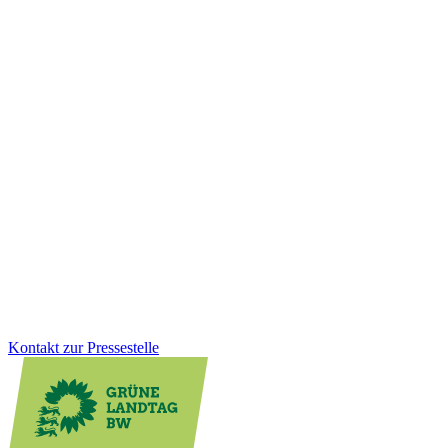
Finanzen
11.12.2025
Milliardeninvestitionen für Kommunen und
Zukunftsaufgaben
Wie werden die Mittel aus dem Sondervermögen konkret
eingesetzt? Wir als Grüne Landtagsfraktion haben die Weichen
dafür gestellt, dass Milliarden in starke Kommunen, moderne
Klinika, klimafreundliche Gebäude, Mobilität und Klimaschutz
fließen. Der Nachtragshaushalt zeigt, wie gezielte Investitionen
Baden-Württemberg nachhaltig stärken.
Zum Artikel
Kontakt zur Pressestelle