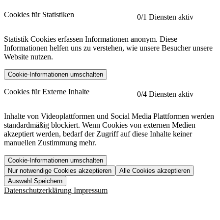
Cookies für Statistiken
0
/1 Diensten aktiv
Statistik Cookies erfassen Informationen anonym. Diese
Informationen helfen uns zu verstehen, wie unsere Besucher unsere
Website nutzen.
Cookie-Informationen umschalten
etracker
Mehr anzeigen
Cookies für Externe Inhalte
0
/4 Diensten aktiv
Herausgeber:
Inhalte von Videoplattformen und Social Media Plattformen werden
standardmäßig blockiert. Wenn Cookies von externen Medien
Beschreibung:
akzeptiert werden, bedarf der Zugriff auf diese Inhalte keiner
manuellen Zustimmung mehr.
Cookie-Informationen umschalten
Nur notwendige Cookies akzeptieren
Alle Cookies akzeptieren
YouTube
Mehr anzeigen
URL der Datenschutzerklärung:
Auswahl Speichern
https://www.etracker.com/datenschutzerklaerung/
Vimeo
Mehr anzeigen
Datenschutzerklärung
Impressum
Herausgeber:
Host:
Pageflow
Mehr anzeigen
Herausgeber:
Spotify
Mehr anzeigen
Herausgeber: