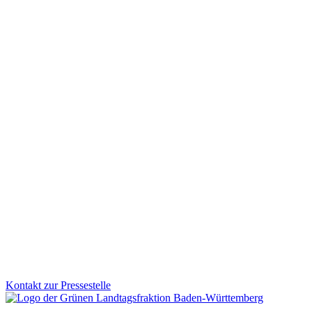
Desinformation gezielt bekämpfen: Aktionsplan vorges
Von subtilen Fake News und manipulierten Bildern bis zu gesteuerte
Aktionsplan geht Baden-Württemberg jetzt noch gezielter dagegen vo
Zum Artikel
EU & Internationales
21.11.2025
Baden-Württemberg vertieft Kooperation mit der Sch
Die Landesregierung hat am 8. Juli die Fortschreibung der Schweiz-S
Zum Artikel
Kontakt zur Pressestelle