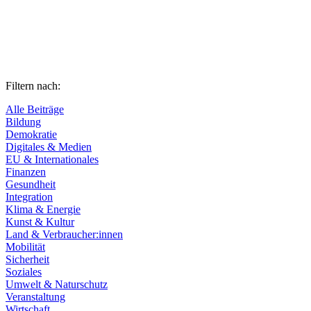
Filtern nach:
Alle Beiträge
Bildung
Demokratie
Digitales & Medien
EU & Internationales
Finanzen
Gesundheit
Integration
Klima & Energie
Kunst & Kultur
Land & Verbraucher:innen
Mobilität
Sicherheit
Soziales
Umwelt & Naturschutz
Veranstaltung
Wirtschaft