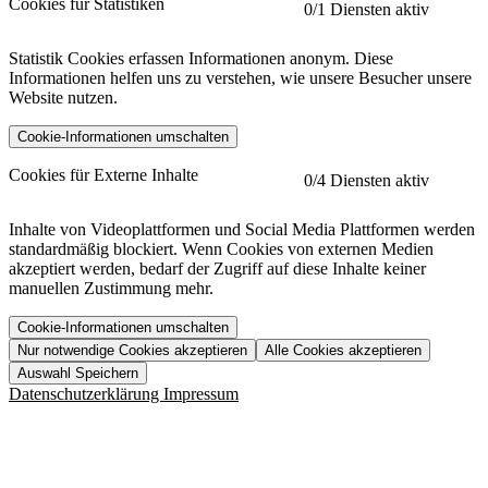
Cookies für Statistiken
0
/1 Diensten aktiv
Statistik Cookies erfassen Informationen anonym. Diese
Informationen helfen uns zu verstehen, wie unsere Besucher unsere
Website nutzen.
Cookie-Informationen umschalten
etracker
Mehr anzeigen
Cookies für Externe Inhalte
0
/4 Diensten aktiv
Herausgeber:
Inhalte von Videoplattformen und Social Media Plattformen werden
standardmäßig blockiert. Wenn Cookies von externen Medien
Beschreibung:
akzeptiert werden, bedarf der Zugriff auf diese Inhalte keiner
manuellen Zustimmung mehr.
Cookie-Informationen umschalten
Nur notwendige Cookies akzeptieren
Alle Cookies akzeptieren
YouTube
Mehr anzeigen
URL der Datenschutzerklärung:
Auswahl Speichern
https://www.etracker.com/datenschutzerklaerung/
Vimeo
Mehr anzeigen
Datenschutzerklärung
Impressum
Herausgeber:
Host:
Pageflow
Mehr anzeigen
Herausgeber:
Spotify
Mehr anzeigen
Herausgeber:
Beschreibung:
Cookiename
Lebensdauer
Beschreibung
Herausgeber: