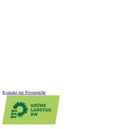
Mobilität
29.01.2026
Fußverkehr bekommt neuen Stellenwert in Baden-
Württemberg
Zu Fuß gehen soll in Baden-Württemberg sicherer und attraktiver
werden. Mit der neuen Fußverkehrsstrategie schafft das Land
erstmals einen verbindlichen Rahmen für bessere Gehwege, sichere
Schulwege und lebendige Ortsmitten. Wofür wir uns beim
Fußverkehr einsetzen und welche konkreten Verbesserungen die
Strategie für den Alltag bringt.
Zum Artikel
Kontakt zur Pressestelle