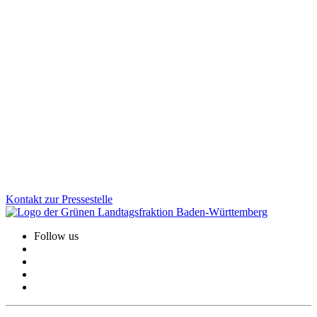
Finanzen
03.12.2025
Investitionen für ein starkes, modernes und
krisenfestes BaWü
Mit dem Nachtragshaushalt 2026 setzen wir klare Prioritäten: Wir
investieren gezielt in Infrastruktur, Sicherheit, Gesundheit und
sozialen Zusammenhalt. Vor allem stärken wir die Kommunen –
damit Verbesserungen direkt bei den Menschen ankommen.
Zum Artikel
Kontakt zur Pressestelle
Follow us