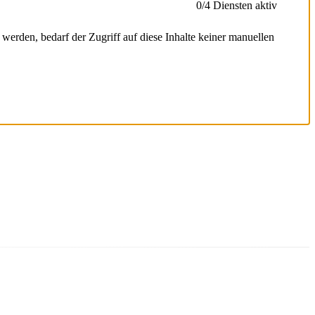
0
/4 Diensten aktiv
erden, bedarf der Zugriff auf diese Inhalte keiner manuellen
eise auszurollen, sodass Nutzer während eines Experiments eine
wendet wird.