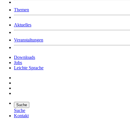
Was uns ausmacht
Themen
Wer wir sind
Jobs
Downloads
Aktuelles
Veranstaltungen
Downloads
Jobs
Leichte Sprache
Suche
Suche
Kontakt
Suche