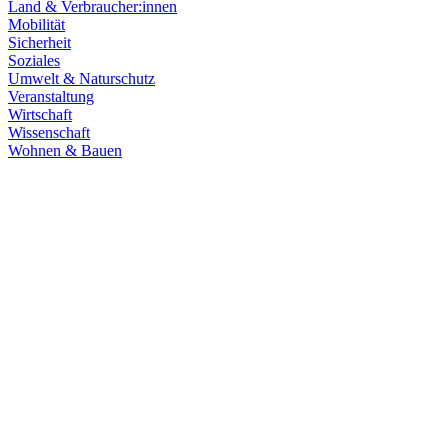
Land & Verbraucher:innen
Mobilität
Sicherheit
Soziales
Umwelt & Naturschutz
Veranstaltung
Wirtschaft
Wissenschaft
Wohnen & Bauen
Finanzen
21.07.2026
Haushaltsberatungen: Die Zukunft Baden-Württembe
Die Haushaltskommission hat einen wichtigen Schritt in den Beratung
Prioritäten im Mittelpunkt. Die Grüne Landtagsfraktion setzt sich fü
Zum Artikel