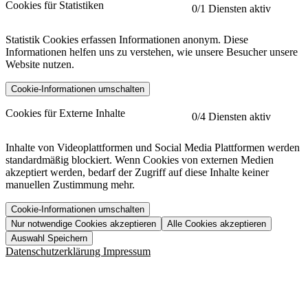
Cookies für Statistiken
0
/1 Diensten aktiv
Statistik Cookies erfassen Informationen anonym. Diese
Informationen helfen uns zu verstehen, wie unsere Besucher unsere
Website nutzen.
Cookie-Informationen umschalten
etracker
Mehr anzeigen
Cookies für Externe Inhalte
0
/4 Diensten aktiv
Herausgeber:
Inhalte von Videoplattformen und Social Media Plattformen werden
standardmäßig blockiert. Wenn Cookies von externen Medien
Beschreibung:
akzeptiert werden, bedarf der Zugriff auf diese Inhalte keiner
manuellen Zustimmung mehr.
Cookie-Informationen umschalten
Nur notwendige Cookies akzeptieren
Alle Cookies akzeptieren
YouTube
Mehr anzeigen
URL der Datenschutzerklärung:
Auswahl Speichern
https://www.etracker.com/datenschutzerklaerung/
Vimeo
Mehr anzeigen
Datenschutzerklärung
Impressum
Herausgeber:
Host:
Pageflow
Mehr anzeigen
Herausgeber:
Spotify
Mehr anzeigen
Herausgeber:
Beschreibung:
Cookiename
Lebensdauer
Beschreibung