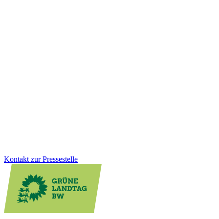
Wirtschaft
20.01.2026
Einkaufen, wenn es passt: Neues
Ladenöffnungsgesetz für mehr Lebensqualität vor
Ort
Digitale Kleinstläden können die Nahversorgung vor Ort spürbar
verbessern, besonders im ländlichen Raum. Mit dem neuen
Ladenöffnungsgesetz schaffen wir klare Regeln, Rechtssicherheit
und mehr Flexibilität für Kommunen. Gleichzeitig bleibt der Schutz
von Sonn- und Feiertagen vollständig erhalten.
Zum Artikel
Kontakt zur Pressestelle