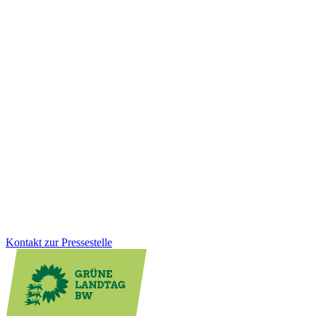
Demokratie
Sicherheit
25.11.2025
Desinformation gezielt bekämpfen: Aktionsplan
vorgestellt
Von subtilen Fake News und manipulierten Bildern bis zu
gesteuerten Kampagnen: Gruppierungen und Staaten, die
Desinformation verbreiten, greifen unsere Demokratie. Mit dem
neuen Aktionsplan geht Baden-Württemberg jetzt noch gezielter
dagegen vor.
Zum Artikel
Kontakt zur Pressestelle