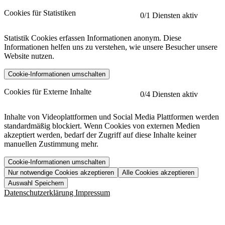
Cookies für Statistiken
0
/1 Diensten aktiv
Statistik Cookies erfassen Informationen anonym. Diese
Informationen helfen uns zu verstehen, wie unsere Besucher unsere
Website nutzen.
Cookie-Informationen umschalten
etracker
Mehr anzeigen
Cookies für Externe Inhalte
0
/4 Diensten aktiv
Herausgeber:
Inhalte von Videoplattformen und Social Media Plattformen werden
standardmäßig blockiert. Wenn Cookies von externen Medien
Beschreibung:
akzeptiert werden, bedarf der Zugriff auf diese Inhalte keiner
manuellen Zustimmung mehr.
Cookie-Informationen umschalten
Nur notwendige Cookies akzeptieren
Alle Cookies akzeptieren
YouTube
Mehr anzeigen
URL der Datenschutzerklärung:
Auswahl Speichern
https://www.etracker.com/datenschutzerklaerung/
Vimeo
Mehr anzeigen
Datenschutzerklärung
Impressum
Herausgeber:
Host:
Pageflow
Mehr anzeigen
Herausgeber:
Spotify
Mehr anzeigen
Herausgeber: