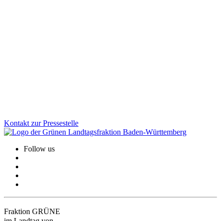
21.11.2025
Baden-Württemberg vertieft Kooperation mit der
Schweiz
Die Landesregierung hat am 8. Juli die Fortschreibung der Schweiz-
Strategie beschlossen. Ziel ist es, in Zukunftsthemen wie Forschung
und Klimaschutz künftig noch enger zusammenzuarbeiten.
Zum Artikel
Kontakt zur Pressestelle
Follow us
Fraktion GRÜNE
im Landtag von