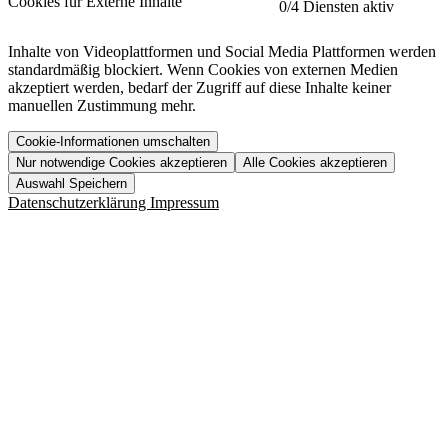
Cookies für Externe Inhalte
0
/4 Diensten aktiv
Herausgeber:
Inhalte von Videoplattformen und Social Media Plattformen werden
standardmäßig blockiert. Wenn Cookies von externen Medien
Beschreibung:
akzeptiert werden, bedarf der Zugriff auf diese Inhalte keiner
manuellen Zustimmung mehr.
Cookie-Informationen umschalten
Nur notwendige Cookies akzeptieren
Alle Cookies akzeptieren
YouTube
Mehr anzeigen
URL der Datenschutzerklärung:
Auswahl Speichern
https://www.etracker.com/datenschutzerklaerung/
Vimeo
Mehr anzeigen
Datenschutzerklärung
Impressum
Herausgeber:
Host:
Pageflow
Mehr anzeigen
Herausgeber:
Spotify
Mehr anzeigen
Herausgeber:
Beschreibung:
Cookiename
Lebensdauer
Beschreibung
Herausgeber:
et_allow_cookies
480 Tage
-
Beschreibung:
"no" - 50 Jahre "yes" - 480
et_oi_v2
-
Beschreibung:
Was uns ausma
Tage
Beschreibung:
Wer wir sind
et_scroll_depth
Session
-
Jobs
URL der Datenschutzerklärung:
isSdEnabled
24 Stunden
-
Downloads
https://policies.google.com/privacy?hl=de
et_cssSelectors
Session
-
URL der Datenschutzerklärung:
https://vimeo.com/legal/privacy/policy
et_tagManagerEntries
Session
-
Host:
URL der Datenschutzerklärung:
URL der Datenschutzerklärung:
et_tagManagerVars
Session
-