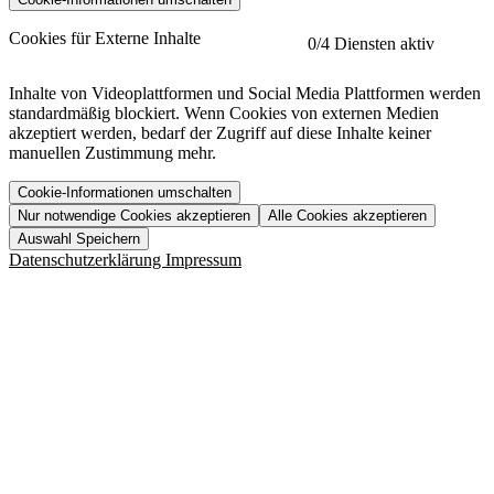
etracker
Mehr anzeigen
Cookies für Externe Inhalte
0
/4 Diensten aktiv
Herausgeber:
Inhalte von Videoplattformen und Social Media Plattformen werden
standardmäßig blockiert. Wenn Cookies von externen Medien
Beschreibung:
akzeptiert werden, bedarf der Zugriff auf diese Inhalte keiner
manuellen Zustimmung mehr.
Cookie-Informationen umschalten
Nur notwendige Cookies akzeptieren
Alle Cookies akzeptieren
YouTube
Mehr anzeigen
URL der Datenschutzerklärung:
Auswahl Speichern
https://www.etracker.com/datenschutzerklaerung/
Vimeo
Mehr anzeigen
Datenschutzerklärung
Impressum
Herausgeber:
Host:
Pageflow
Mehr anzeigen
Herausgeber:
Spotify
Mehr anzeigen
Herausgeber:
Beschreibung:
Cookiename
Lebensdauer
Beschreibung
Herausgeber:
et_allow_cookies
480 Tage
-
Beschreibung:
"no" - 50 Jahre "yes" - 480
et_oi_v2
-
Beschreibung:
Was uns ausma
Tage
Beschreibung:
Wer wir sind
et_scroll_depth
Session
-
Jobs
URL der Datenschutzerklärung:
isSdEnabled
24 Stunden
-
Downloads
https://policies.google.com/privacy?hl=de
et_cssSelectors
Session
-
URL der Datenschutzerklärung: