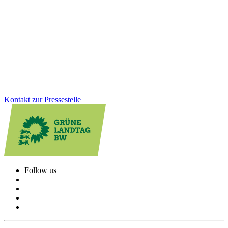
Schweiz
Die Landesregierung hat am 8. Juli die Fortschreibung der Schweiz-
Strategie beschlossen. Ziel ist es, in Zukunftsthemen wie Forschung
und Klimaschutz künftig noch enger zusammenzuarbeiten.
Zum Artikel
Kontakt zur Pressestelle
Follow us