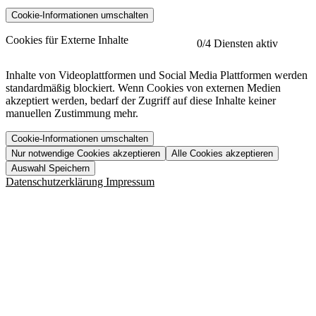
Cookie-Informationen umschalten
etracker
Mehr anzeigen
Cookies für Externe Inhalte
0
/4 Diensten aktiv
Herausgeber:
Inhalte von Videoplattformen und Social Media Plattformen werden
standardmäßig blockiert. Wenn Cookies von externen Medien
Beschreibung:
akzeptiert werden, bedarf der Zugriff auf diese Inhalte keiner
manuellen Zustimmung mehr.
Cookie-Informationen umschalten
Nur notwendige Cookies akzeptieren
Alle Cookies akzeptieren
YouTube
Mehr anzeigen
URL der Datenschutzerklärung:
Auswahl Speichern
https://www.etracker.com/datenschutzerklaerung/
Vimeo
Mehr anzeigen
Datenschutzerklärung
Impressum
Herausgeber:
Host:
Pageflow
Mehr anzeigen
Herausgeber:
Spotify
Mehr anzeigen
Herausgeber:
Beschreibung:
Cookiename
Lebensdauer
Beschreibung
Herausgeber:
et_allow_cookies
480 Tage
-
Beschreibung:
"no" - 50 Jahre "yes" - 480
et_oi_v2
-
Beschreibung:
Was uns ausma
Tage
Beschreibung:
Wer wir sind
et_scroll_depth
Session
-
Jobs
URL der Datenschutzerklärung:
isSdEnabled
24 Stunden
-
Downloads