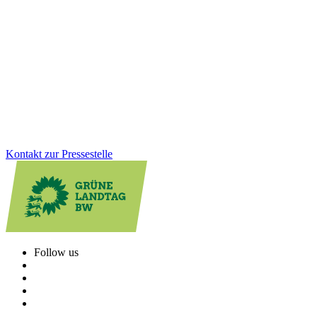
Baden-Württemberg vertieft Kooperation mit der
Schweiz
Die Landesregierung hat am 8. Juli die Fortschreibung der Schweiz-
Strategie beschlossen. Ziel ist es, in Zukunftsthemen wie Forschung
und Klimaschutz künftig noch enger zusammenzuarbeiten.
Zum Artikel
Kontakt zur Pressestelle
Follow us