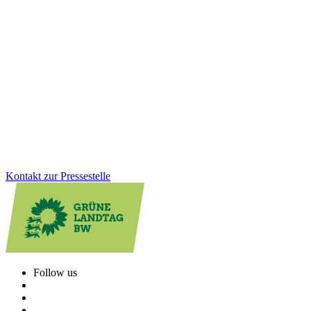
Investitionen für ein starkes, modernes und
krisenfestes BaWü
Mit dem Nachtragshaushalt 2026 setzen wir klare Prioritäten: Wir
investieren gezielt in Infrastruktur, Sicherheit, Gesundheit und
sozialen Zusammenhalt. Vor allem stärken wir die Kommunen –
damit Verbesserungen direkt bei den Menschen ankommen.
Zum Artikel
Kontakt zur Pressestelle
Follow us