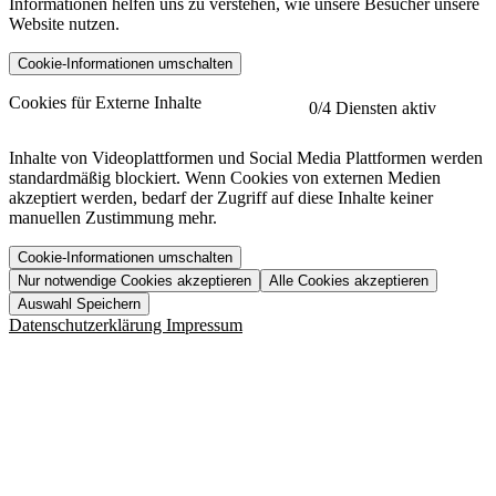
Informationen helfen uns zu verstehen, wie unsere Besucher unsere
Website nutzen.
Cookie-Informationen umschalten
etracker
Mehr anzeigen
Cookies für Externe Inhalte
0
/4 Diensten aktiv
Herausgeber:
Inhalte von Videoplattformen und Social Media Plattformen werden
standardmäßig blockiert. Wenn Cookies von externen Medien
Beschreibung:
akzeptiert werden, bedarf der Zugriff auf diese Inhalte keiner
manuellen Zustimmung mehr.
Cookie-Informationen umschalten
Nur notwendige Cookies akzeptieren
Alle Cookies akzeptieren
YouTube
Mehr anzeigen
URL der Datenschutzerklärung:
Auswahl Speichern
https://www.etracker.com/datenschutzerklaerung/
Vimeo
Mehr anzeigen
Datenschutzerklärung
Impressum
Herausgeber:
Host:
Pageflow
Mehr anzeigen
Herausgeber:
Spotify
Mehr anzeigen
Herausgeber:
Beschreibung:
Cookiename
Lebensdauer
Beschreibung
Herausgeber:
et_allow_cookies
480 Tage
-
Beschreibung:
"no" - 50 Jahre "yes" - 480
et_oi_v2
-
Beschreibung:
Was uns ausma
Tage
Beschreibung:
Wer wir sind