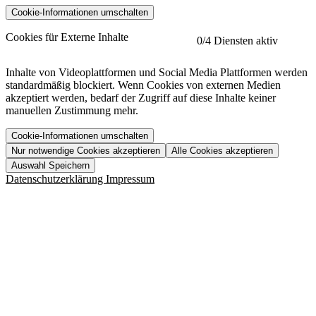
Cookie-Informationen umschalten
etracker
Mehr anzeigen
Cookies für Externe Inhalte
0
/4 Diensten aktiv
Herausgeber:
Inhalte von Videoplattformen und Social Media Plattformen werden
standardmäßig blockiert. Wenn Cookies von externen Medien
Beschreibung:
akzeptiert werden, bedarf der Zugriff auf diese Inhalte keiner
manuellen Zustimmung mehr.
Cookie-Informationen umschalten
Nur notwendige Cookies akzeptieren
Alle Cookies akzeptieren
YouTube
Mehr anzeigen
URL der Datenschutzerklärung:
Auswahl Speichern
https://www.etracker.com/datenschutzerklaerung/
Vimeo
Mehr anzeigen
Datenschutzerklärung
Impressum
Herausgeber:
Host:
Pageflow
Mehr anzeigen
Herausgeber:
Spotify
Mehr anzeigen
Herausgeber:
Beschreibung:
Cookiename
Lebensdauer
Beschreibung
Herausgeber:
et_allow_cookies
480 Tage
-
Beschreibung:
"no" - 50 Jahre "yes" - 480
et_oi_v2
-
Beschreibung:
Was uns ausma
Tage
Beschreibung:
Wer wir sind
et_scroll_depth
Session
-
Jobs
URL der Datenschutzerklärung:
isSdEnabled
24 Stunden
-
Downloads
https://policies.google.com/privacy?hl=de