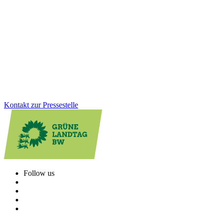
Migrantinnen wirkt
Das Mentorinnen-Angebot für Migrantinnen schließt mit einem
Höchststand an erfolgreichen Teilnehmerinnen ab. Wir Grüne setzen
uns dafür ein, dass Frauen mit Einwanderungsgeschichte bessere
berufliche Chancen erhalten und fördern Integration wirksam.
Zum Artikel
Kontakt zur Pressestelle
Follow us