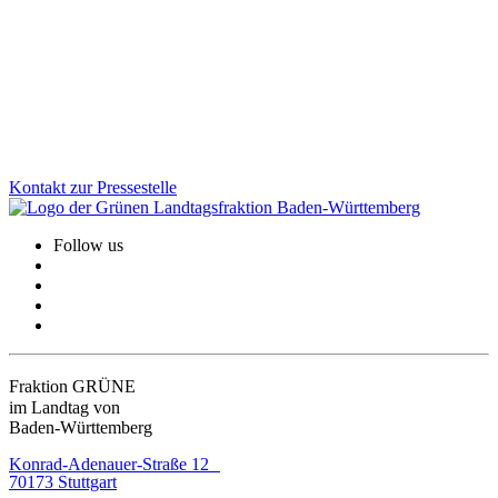
Mit dem Förderprogramm „Spitze auf dem Land“ unterstützt BW
innovative mittelständische Unternehmen in ländlichen Regionen.
Die aktuelle Auswahlrunde zeigt erneut: Zukunftsweisende
Technologie entsteht auch jenseits der urbanen Zentren.
Zum Artikel
Kontakt zur Pressestelle
Follow us
Fraktion GRÜNE
im Landtag von
Baden-Württemberg
Konrad-Adenauer-Straße 12
70173 Stuttgart