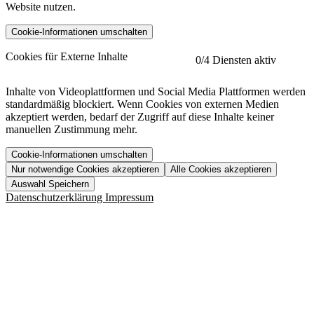
Website nutzen.
Cookie-Informationen umschalten
etracker
Mehr anzeigen
Cookies für Externe Inhalte
0
/4 Diensten aktiv
Herausgeber:
Inhalte von Videoplattformen und Social Media Plattformen werden
standardmäßig blockiert. Wenn Cookies von externen Medien
Beschreibung:
akzeptiert werden, bedarf der Zugriff auf diese Inhalte keiner
manuellen Zustimmung mehr.
Cookie-Informationen umschalten
Nur notwendige Cookies akzeptieren
Alle Cookies akzeptieren
YouTube
Mehr anzeigen
URL der Datenschutzerklärung:
Auswahl Speichern
https://www.etracker.com/datenschutzerklaerung/
Vimeo
Mehr anzeigen
Datenschutzerklärung
Impressum
Herausgeber:
Host:
Pageflow
Mehr anzeigen
Herausgeber:
Spotify
Mehr anzeigen
Herausgeber:
Beschreibung:
Cookiename
Lebensdauer
Beschreibung
Herausgeber:
et_allow_cookies
480 Tage
-
Beschreibung:
"no" - 50 Jahre "yes" - 480
et_oi_v2
-
Beschreibung:
Was uns ausma
Tage
Beschreibung:
Wer wir sind
et_scroll_depth
Session
-