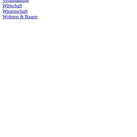
Veranstaltung
Wirtschaft
Wissenschaft
Wohnen & Bauen
Demokratie
30.06.2026
Grüne übernehmen Verantwortung in den
Fachausschüssen des Landtags
Die Fachausschüsse des Landtags Baden-Württemberg sind
konstituiert und haben ihre Arbeit aufgenommen. Unsere
Abgeordneten übernehmen in zahlreichen Gremien Verantwortung.
Zum Artikel