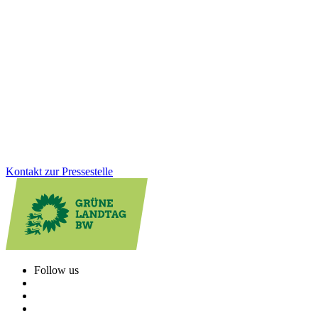
Jahresauftakt der Grünen Fraktion: Klausurtagung
in Altensteig
Gesundheit, Bildung, GreenTech: Auf unserer Januarklausur in
Altensteig haben wir zentrale Zukunftsthemen in den Blick
genommen, um das Land weiter voranzubringen. Im Austausch mit
Bürger*innen und Jugendlichen vor Ort wurde deutlich: Die
Menschen erwarten viel von uns. Und wir haben viel vor!
Zum Artikel
Kontakt zur Pressestelle
Follow us