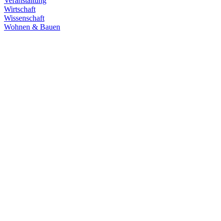
Veranstaltung
Wirtschaft
Wissenschaft
Wohnen & Bauen
Demokratie
30.06.2026
Grüne übernehmen Verantwortung in den
Fachausschüssen des Landtags
Die Fachausschüsse des Landtags Baden-Württemberg sind
konstituiert und haben ihre Arbeit aufgenommen. Unsere
Abgeordneten übernehmen in zahlreichen Gremien Verantwortung.
Zum Artikel