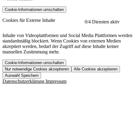
Cookie-Informationen umschalten
etracker
Mehr anzeigen
Cookies für Externe Inhalte
0
/4 Diensten aktiv
Herausgeber:
Inhalte von Videoplattformen und Social Media Plattformen werden
standardmäßig blockiert. Wenn Cookies von externen Medien
Beschreibung:
akzeptiert werden, bedarf der Zugriff auf diese Inhalte keiner
manuellen Zustimmung mehr.
Cookie-Informationen umschalten
Nur notwendige Cookies akzeptieren
Alle Cookies akzeptieren
YouTube
Mehr anzeigen
URL der Datenschutzerklärung:
Auswahl Speichern
https://www.etracker.com/datenschutzerklaerung/
Vimeo
Mehr anzeigen
Datenschutzerklärung
Impressum
Herausgeber:
Host:
Pageflow
Mehr anzeigen
Herausgeber:
Spotify
Mehr anzeigen
Herausgeber:
Beschreibung:
Cookiename
Lebensdauer
Beschreibung
Herausgeber:
et_allow_cookies
480 Tage
-
Beschreibung:
"no" - 50 Jahre "yes" - 480
et_oi_v2
-
Beschreibung:
Was uns ausma
Tage
Beschreibung:
Wer wir sind
et_scroll_depth
Session
-
Jobs
URL der Datenschutzerklärung:
isSdEnabled
24 Stunden
-