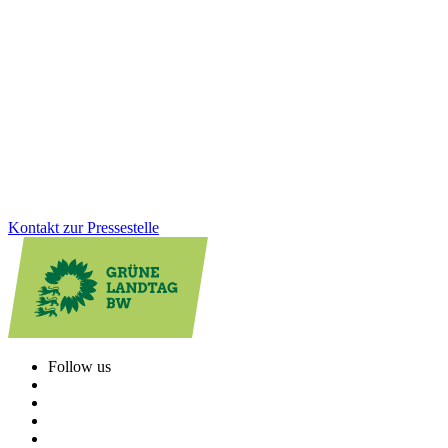
Dank Hartnäckigkeit der Grünen: Kompromiss bei
Mietpreisbremse
CDU-Bauministerin Razavi hatte lange keinerlei Einsicht gezeigt.
Nach schwierigen Verhandlungen gibt es nun doch noch einen
Kompromiss zur Mietpreisbremse. Die neue Verordnung kommt,
aber nur für ein Jahr.
Zum Artikel
Kontakt zur Pressestelle
Follow us