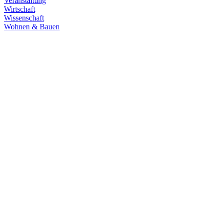
Veranstaltung
Wirtschaft
Wissenschaft
Wohnen & Bauen
Demokratie
30.06.2026
Grüne übernehmen Verantwortung in den
Fachausschüssen des Landtags
Die Fachausschüsse des Landtags Baden-Württemberg sind
konstituiert und haben ihre Arbeit aufgenommen. Unsere
Abgeordneten übernehmen in zahlreichen Gremien Verantwortung.
Zum Artikel