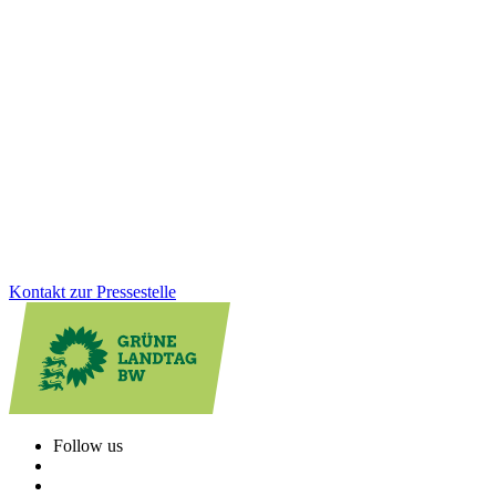
10.12.2025
Untersuchungsausschuss: „Die Arbeit des
Ausschusses endet, unsere Verantwortung nicht“
Dreieinhalb Jahre Arbeit im Untersuchungsausschuss haben gezeigt:
Es braucht strukturelle Veränderungen und einen kulturellen Wandel
in der Polizeiführung. Dafür wurden bereits wichtige Schritte
angestoßen.
Zum Artikel
Kontakt zur Pressestelle
Follow us