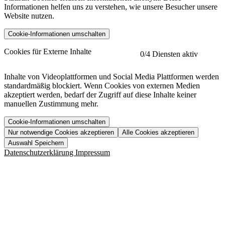
Informationen helfen uns zu verstehen, wie unsere Besucher unsere
Website nutzen.
Cookie-Informationen umschalten
etracker
Mehr anzeigen
Cookies für Externe Inhalte
0
/4 Diensten aktiv
Herausgeber:
Inhalte von Videoplattformen und Social Media Plattformen werden
standardmäßig blockiert. Wenn Cookies von externen Medien
Beschreibung:
akzeptiert werden, bedarf der Zugriff auf diese Inhalte keiner
manuellen Zustimmung mehr.
Cookie-Informationen umschalten
Nur notwendige Cookies akzeptieren
Alle Cookies akzeptieren
YouTube
Mehr anzeigen
URL der Datenschutzerklärung:
Auswahl Speichern
https://www.etracker.com/datenschutzerklaerung/
Vimeo
Mehr anzeigen
Datenschutzerklärung
Impressum
Herausgeber:
Host:
Pageflow
Mehr anzeigen
Herausgeber:
Spotify
Mehr anzeigen
Herausgeber:
Beschreibung:
Cookiename
Lebensdauer
Beschreibung
Herausgeber:
et_allow_cookies
480 Tage
-
Beschreibung:
"no" - 50 Jahre "yes" - 480
et_oi_v2
-
Beschreibung:
Was uns ausma
Tage
Beschreibung: