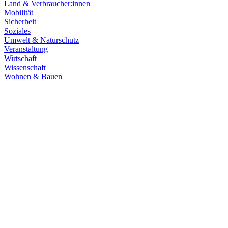
Land & Verbraucher:innen
Mobilität
Sicherheit
Soziales
Umwelt & Naturschutz
Veranstaltung
Wirtschaft
Wissenschaft
Wohnen & Bauen
Kunst & Kultur
19.12.2025
Land hält Kulturförderung stabil: Planungssicherhei
Kommunale Kürzungen setzen viele Kultureinrichtungen unter Druck. 
über 300 Einrichtungen im ganzen Land und gewinnen wichtige Planu
Zum Artikel