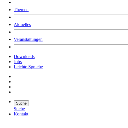
Was uns ausmacht
Themen
Wer wir sind
Jobs
Downloads
Aktuelles
Veranstaltungen
Downloads
Jobs
Leichte Sprache
Suche
Suche
Kontakt
Suche