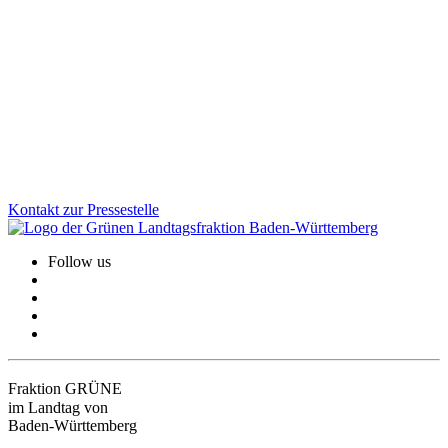
Die Gedenkstätte Grafeneck ist ein zentraler Ort der Erinnerung an
die NS-„Euthanasie“-Verbrechen. Über 10.600 Menschen mit
Behinderung wurden dort ermordet. Wir sind der Meinung, dass der
dauerhafte Erhalt der Gedenk- und Mahnstätte heute wichtiger ist
denn je.
Zum Artikel
Kontakt zur Pressestelle
Follow us
Fraktion GRÜNE
im Landtag von
Baden-Württemberg