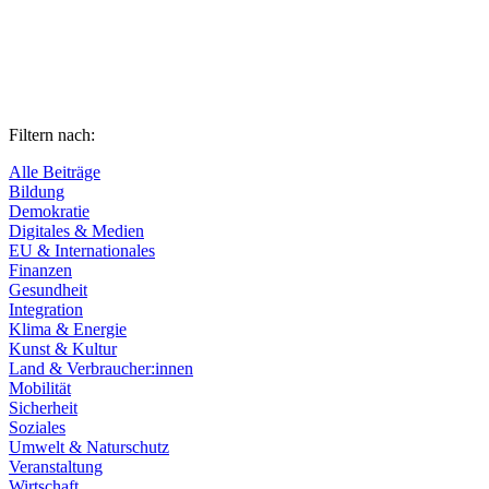
Filtern nach:
Alle Beiträge
Bildung
Demokratie
Digitales & Medien
EU & Internationales
Finanzen
Gesundheit
Integration
Klima & Energie
Kunst & Kultur
Land & Verbraucher:innen
Mobilität
Sicherheit
Soziales
Umwelt & Naturschutz
Veranstaltung
Wirtschaft