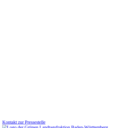
Corona-Soforthilfen: Korrektur unrechtmäßiger Rü
Mit einem gemeinsamen Fraktionsgesetz sorgen GRÜNE und CDU für 
stehen hinter den kleinen Unternehmen, Selbstständigen und Freiberuf
Zum Artikel
Mobilität
29.01.2026
Fußverkehr bekommt neuen Stellenwert in Baden-W
Zu Fuß gehen soll in Baden-Württemberg sicherer und attraktiver wer
Schulwege und lebendige Ortsmitten. Wofür wir uns beim Fußverkehr 
Zum Artikel
Kontakt zur Pressestelle