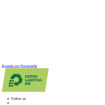
04.02.2026
Corona-Soforthilfen: Korrektur unrechtmäßiger
Rückforderungen
Mit einem gemeinsamen Fraktionsgesetz sorgen GRÜNE und CDU
für eine faire Rückerstattung unrechtmäßiger Corona-
Rückforderungen. Denn: Der Ehrliche darf nicht der Dumme sein.
Wir stehen hinter den kleinen Unternehmen, Selbstständigen und
Freiberufler:innen.
Zum Artikel
Kontakt zur Pressestelle
Follow us