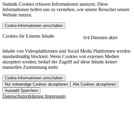
Statistik Cookies erfassen Informationen anonym. Diese
Informationen helfen uns zu verstehen, wie unsere Besucher unsere
Website nutzen.
Cookie-Informationen umschalten
etracker
Mehr anzeigen
Cookies für Externe Inhalte
0
/4 Diensten aktiv
Herausgeber:
Inhalte von Videoplattformen und Social Media Plattformen werden
standardmäßig blockiert. Wenn Cookies von externen Medien
Beschreibung:
akzeptiert werden, bedarf der Zugriff auf diese Inhalte keiner
manuellen Zustimmung mehr.
Cookie-Informationen umschalten
Nur notwendige Cookies akzeptieren
Alle Cookies akzeptieren
YouTube
Mehr anzeigen
URL der Datenschutzerklärung:
Auswahl Speichern
https://www.etracker.com/datenschutzerklaerung/
Vimeo
Mehr anzeigen
Datenschutzerklärung
Impressum
Herausgeber:
Host:
Pageflow
Mehr anzeigen
Herausgeber:
Spotify
Mehr anzeigen
Herausgeber:
Beschreibung:
Cookiename
Lebensdauer
Beschreibung
Herausgeber:
et_allow_cookies
480 Tage
-
Beschreibung:
"no" - 50 Jahre "yes" - 480
et_oi_v2
-