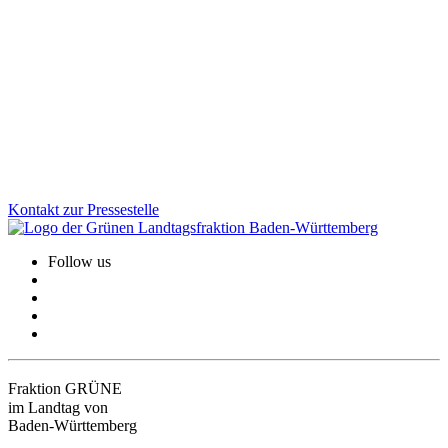
Die Gedenkstätte Grafeneck ist ein zentraler Ort der Erinnerung an
die NS-„Euthanasie“-Verbrechen. Über 10.600 Menschen mit
Behinderung wurden dort ermordet. Wir sind der Meinung, dass der
dauerhafte Erhalt der Gedenk- und Mahnstätte heute wichtiger ist
denn je.
Zum Artikel
Kontakt zur Pressestelle
Follow us
Fraktion GRÜNE
im Landtag von
Baden-Württemberg