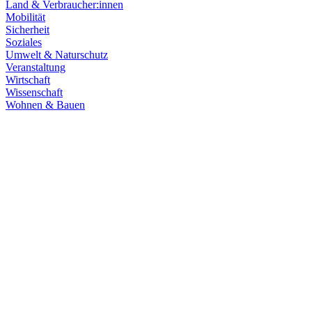
Land & Verbraucher:innen
Mobilität
Sicherheit
Soziales
Umwelt & Naturschutz
Veranstaltung
Wirtschaft
Wissenschaft
Wohnen & Bauen
Klima & Energie
22.07.2026
Hitze in Baden-Württemberg: Klimaschutz konsequen
Rekordtemperaturen, Trockenheit und heftige Unwetter machen deutl
umsetzen, um Menschen, Natur, Kommunen und Wirtschaft besser zu
Zum Artikel