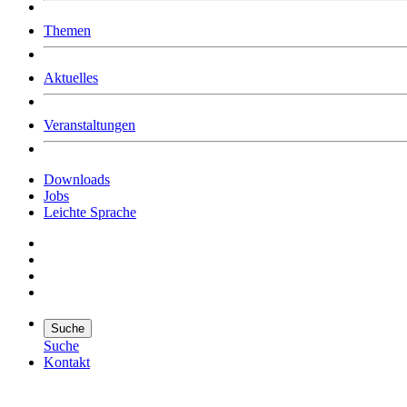
Was uns ausmacht
Themen
Wer wir sind
Jobs
Downloads
Aktuelles
Veranstaltungen
Downloads
Jobs
Leichte Sprache
Suche
Suche
Kontakt
Suche