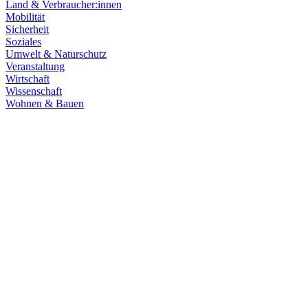
Land & Verbraucher:innen
Mobilität
Sicherheit
Soziales
Umwelt & Naturschutz
Veranstaltung
Wirtschaft
Wissenschaft
Wohnen & Bauen
Demokratie
30.06.2026
Grüne übernehmen Verantwortung in den Fachaussch
Die Fachausschüsse des Landtags Baden-Württemberg sind konstitui
Zum Artikel