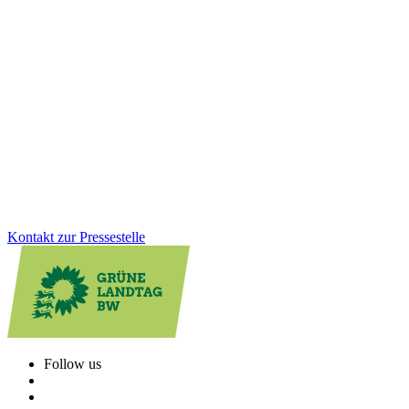
Grafeneck dauerhaft sichern: Erinnerung bewahren,
Verantwortung übernehmen
Die Gedenkstätte Grafeneck ist ein zentraler Ort der Erinnerung an
die NS-„Euthanasie“-Verbrechen. Über 10.600 Menschen mit
Behinderung wurden dort ermordet. Wir sind der Meinung, dass der
dauerhafte Erhalt der Gedenk- und Mahnstätte heute wichtiger ist
denn je.
Zum Artikel
Kontakt zur Pressestelle
Follow us