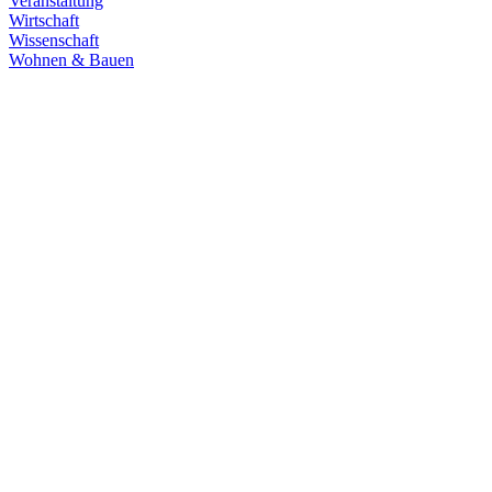
Veranstaltung
Wirtschaft
Wissenschaft
Wohnen & Bauen
Demokratie
30.06.2026
Grüne übernehmen Verantwortung in den
Fachausschüssen des Landtags
Die Fachausschüsse des Landtags Baden-Württemberg sind
konstituiert und haben ihre Arbeit aufgenommen. Unsere
Abgeordneten übernehmen in zahlreichen Gremien Verantwortung.
Zum Artikel