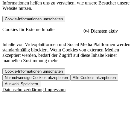
Informationen helfen uns zu verstehen, wie unsere Besucher unsere
Website nutzen.
Cookie-Informationen umschalten
etracker
Mehr anzeigen
Cookies für Externe Inhalte
0
/4 Diensten aktiv
Herausgeber:
Inhalte von Videoplattformen und Social Media Plattformen werden
standardmäßig blockiert. Wenn Cookies von externen Medien
Beschreibung:
akzeptiert werden, bedarf der Zugriff auf diese Inhalte keiner
manuellen Zustimmung mehr.
Cookie-Informationen umschalten
Nur notwendige Cookies akzeptieren
Alle Cookies akzeptieren
YouTube
Mehr anzeigen
URL der Datenschutzerklärung:
Auswahl Speichern
https://www.etracker.com/datenschutzerklaerung/
Vimeo
Mehr anzeigen
Datenschutzerklärung
Impressum
Herausgeber:
Host:
Pageflow
Mehr anzeigen
Herausgeber:
Spotify
Mehr anzeigen
Herausgeber:
Beschreibung:
Cookiename
Lebensdauer
Beschreibung
Herausgeber:
et_allow_cookies
480 Tage
-
Beschreibung:
"no" - 50 Jahre "yes" - 480
et_oi_v2
-
Beschreibung:
Was uns ausma
Tage
Beschreibung: