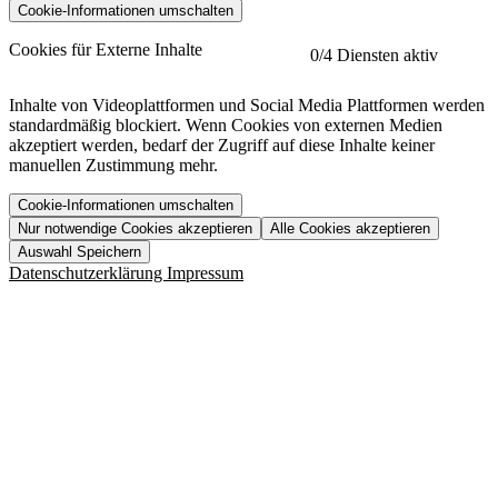
Cookie-Informationen umschalten
etracker
Mehr anzeigen
Cookies für Externe Inhalte
0
/4 Diensten aktiv
Herausgeber:
Inhalte von Videoplattformen und Social Media Plattformen werden
standardmäßig blockiert. Wenn Cookies von externen Medien
Beschreibung:
akzeptiert werden, bedarf der Zugriff auf diese Inhalte keiner
manuellen Zustimmung mehr.
Cookie-Informationen umschalten
Nur notwendige Cookies akzeptieren
Alle Cookies akzeptieren
YouTube
Mehr anzeigen
URL der Datenschutzerklärung:
Auswahl Speichern
https://www.etracker.com/datenschutzerklaerung/
Vimeo
Mehr anzeigen
Datenschutzerklärung
Impressum
Herausgeber:
Host:
Pageflow
Mehr anzeigen
Herausgeber:
Spotify
Mehr anzeigen
Herausgeber:
Beschreibung:
Cookiename
Lebensdauer
Beschreibung
Herausgeber:
et_allow_cookies
480 Tage
-
Beschreibung:
"no" - 50 Jahre "yes" - 480
et_oi_v2
-
Beschreibung:
Was uns ausma
Tage
Beschreibung:
Wer wir sind
et_scroll_depth
Session
-
Jobs
URL der Datenschutzerklärung:
isSdEnabled
24 Stunden
-
Downloads
https://policies.google.com/privacy?hl=de
et_cssSelectors
Session
-