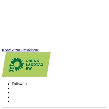
Mit dem Gesetz für Teilhabe- und Pflegequalität stellt Baden-
Württemberg die Pflege neu auf. Wir zeigen, wie aus Anhörungen
konkrete Verbesserungen wurden: mehr Flexibilität für Träger,
weniger Bürokratie, klare Regeln für ambulante
Wohngemeinschaften und eine starke Beteiligung der
Bewohner:innen.
Zum Artikel
Kontakt zur Pressestelle
Follow us