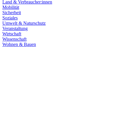
Land & Verbraucher:innen
Mobilität
Sicherheit
Soziales
Umwelt & Naturschutz
Veranstaltung
Wirtschaft
Wissenschaft
Wohnen & Bauen
Wirtschaft
15.07.2026
Damit Baden-Württemberg Automobilland der Zukunf
Die Automobilindustrie in Baden-Württemberg steht vor einem tiefgre
Industriestandort langfristig zu stärken.
Zum Artikel