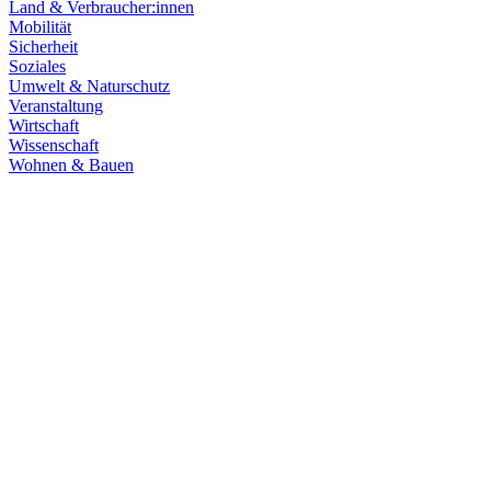
Land & Verbraucher:innen
Mobilität
Sicherheit
Soziales
Umwelt & Naturschutz
Veranstaltung
Wirtschaft
Wissenschaft
Wohnen & Bauen
Klima & Energie
22.07.2026
Hitze in Baden-Württemberg: Klimaschutz konsequen
Rekordtemperaturen, Trockenheit und heftige Unwetter machen deutl
umsetzen, um Menschen, Natur, Kommunen und Wirtschaft besser zu
Zum Artikel