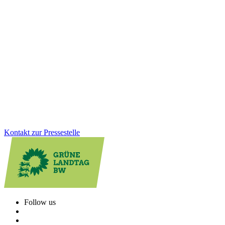
05.02.2026
Lifestyle-Teilzeit: Einordnung einer verzerrten
Debatte
„Lifestyle-Teilzeit“ ist kein bequemes Lebensmodell, sondern für
viele Menschen die Folge fehlender Betreuung und ungleicher Care-
Arbeit. Wir als Grüne setzen uns deshalb dafür ein, Vereinbarkeit zu
verbessern, statt sie zu diskreditieren.
Zum Artikel
Kontakt zur Pressestelle
Follow us