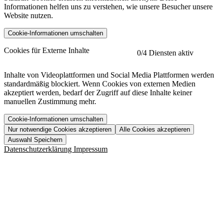
Informationen helfen uns zu verstehen, wie unsere Besucher unsere
Website nutzen.
Cookie-Informationen umschalten
etracker
Mehr anzeigen
Cookies für Externe Inhalte
0
/4 Diensten aktiv
Herausgeber:
Inhalte von Videoplattformen und Social Media Plattformen werden
standardmäßig blockiert. Wenn Cookies von externen Medien
Beschreibung:
akzeptiert werden, bedarf der Zugriff auf diese Inhalte keiner
manuellen Zustimmung mehr.
Cookie-Informationen umschalten
Nur notwendige Cookies akzeptieren
Alle Cookies akzeptieren
YouTube
Mehr anzeigen
URL der Datenschutzerklärung:
Auswahl Speichern
https://www.etracker.com/datenschutzerklaerung/
Vimeo
Mehr anzeigen
Datenschutzerklärung
Impressum
Herausgeber:
Host:
Pageflow
Mehr anzeigen
Herausgeber:
Spotify
Mehr anzeigen
Herausgeber:
Beschreibung:
Cookiename
Lebensdauer
Beschreibung
Herausgeber:
et_allow_cookies
480 Tage
-
Beschreibung:
"no" - 50 Jahre "yes" - 480
et_oi_v2
-
Beschreibung:
Was uns ausma
Tage
Beschreibung: