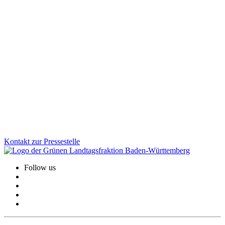
Fußverkehr bekommt neuen Stellenwert in Baden-
Württemberg
Zu Fuß gehen soll in Baden-Württemberg sicherer und attraktiver
werden. Mit der neuen Fußverkehrsstrategie schafft das Land
erstmals einen verbindlichen Rahmen für bessere Gehwege, sichere
Schulwege und lebendige Ortsmitten. Wofür wir uns beim
Fußverkehr einsetzen und welche konkreten Verbesserungen die
Strategie für den Alltag bringt.
Zum Artikel
Kontakt zur Pressestelle
Follow us