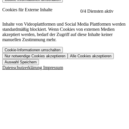
etracker
Mehr anzeigen
Cookies für Externe Inhalte
0
/4 Diensten aktiv
Herausgeber:
Inhalte von Videoplattformen und Social Media Plattformen werden
standardmäßig blockiert. Wenn Cookies von externen Medien
Beschreibung:
akzeptiert werden, bedarf der Zugriff auf diese Inhalte keiner
manuellen Zustimmung mehr.
Cookie-Informationen umschalten
Nur notwendige Cookies akzeptieren
Alle Cookies akzeptieren
YouTube
Mehr anzeigen
URL der Datenschutzerklärung:
Auswahl Speichern
https://www.etracker.com/datenschutzerklaerung/
Vimeo
Mehr anzeigen
Datenschutzerklärung
Impressum
Herausgeber:
Host:
Pageflow
Mehr anzeigen
Herausgeber:
Spotify
Mehr anzeigen
Herausgeber:
Beschreibung:
Cookiename
Lebensdauer
Beschreibung
Herausgeber:
et_allow_cookies
480 Tage
-
Beschreibung:
"no" - 50 Jahre "yes" - 480
et_oi_v2
-
Beschreibung:
Was uns ausma
Tage
Beschreibung:
Wer wir sind
et_scroll_depth
Session
-
Jobs
URL der Datenschutzerklärung:
isSdEnabled
24 Stunden
-
Downloads
https://policies.google.com/privacy?hl=de
et_cssSelectors
Session
-
URL der Datenschutzerklärung: