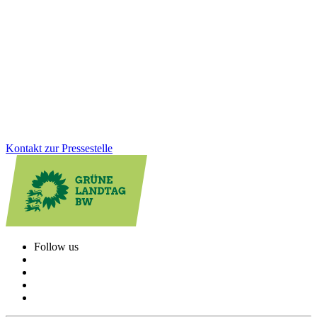
Ba-Wü ist Spitze bei der E-Mobilität: Zum Stichtag 1. Dezember
2025 gab es im Land mehr als 32.000 öffentliche Ladepunkte -
mehr als in jedem anderen Bundesland im Pro-Kopf-Vergleich.
Auch bei der Zahl der zugelassenen E-Autos ist der Südwesten
vorn.
Zum Artikel
Kontakt zur Pressestelle
Follow us