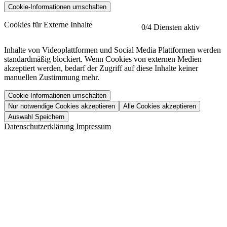
Cookie-Informationen umschalten
etracker
Mehr anzeigen
Cookies für Externe Inhalte
0
/4 Diensten aktiv
Herausgeber:
Inhalte von Videoplattformen und Social Media Plattformen werden
standardmäßig blockiert. Wenn Cookies von externen Medien
Beschreibung:
akzeptiert werden, bedarf der Zugriff auf diese Inhalte keiner
manuellen Zustimmung mehr.
Cookie-Informationen umschalten
Nur notwendige Cookies akzeptieren
Alle Cookies akzeptieren
YouTube
Mehr anzeigen
URL der Datenschutzerklärung:
Auswahl Speichern
https://www.etracker.com/datenschutzerklaerung/
Vimeo
Mehr anzeigen
Datenschutzerklärung
Impressum
Herausgeber:
Host:
Pageflow
Mehr anzeigen
Herausgeber:
Spotify
Mehr anzeigen
Herausgeber:
Beschreibung:
Cookiename
Lebensdauer
Beschreibung
Herausgeber:
et_allow_cookies
480 Tage
-
Beschreibung:
"no" - 50 Jahre "yes" - 480
et_oi_v2
-
Beschreibung:
Was uns ausma
Tage
Beschreibung:
Wer wir sind
et_scroll_depth
Session
-
Jobs
URL der Datenschutzerklärung:
isSdEnabled
24 Stunden
-
Downloads
https://policies.google.com/privacy?hl=de