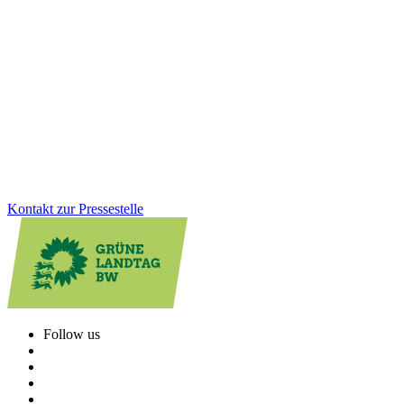
Zukunftsaufgaben
Wie werden die Mittel aus dem Sondervermögen konkret
eingesetzt? Wir als Grüne Landtagsfraktion haben die Weichen
dafür gestellt, dass Milliarden in starke Kommunen, moderne
Klinika, klimafreundliche Gebäude, Mobilität und Klimaschutz
fließen. Der Nachtragshaushalt zeigt, wie gezielte Investitionen
Baden-Württemberg nachhaltig stärken.
Zum Artikel
Kontakt zur Pressestelle
Follow us