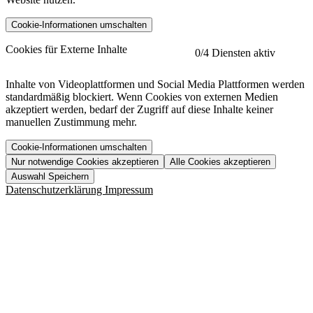
Cookie-Informationen umschalten
etracker
Mehr anzeigen
Cookies für Externe Inhalte
0
/4 Diensten aktiv
Herausgeber:
Inhalte von Videoplattformen und Social Media Plattformen werden
standardmäßig blockiert. Wenn Cookies von externen Medien
Beschreibung:
akzeptiert werden, bedarf der Zugriff auf diese Inhalte keiner
manuellen Zustimmung mehr.
Cookie-Informationen umschalten
Nur notwendige Cookies akzeptieren
Alle Cookies akzeptieren
YouTube
Mehr anzeigen
URL der Datenschutzerklärung:
Auswahl Speichern
https://www.etracker.com/datenschutzerklaerung/
Vimeo
Mehr anzeigen
Datenschutzerklärung
Impressum
Herausgeber:
Host:
Pageflow
Mehr anzeigen
Herausgeber:
Spotify
Mehr anzeigen
Herausgeber:
Beschreibung:
Cookiename
Lebensdauer
Beschreibung
Herausgeber:
et_allow_cookies
480 Tage
-
Beschreibung:
"no" - 50 Jahre "yes" - 480
et_oi_v2
-
Beschreibung:
Was uns ausma
Tage
Beschreibung:
Wer wir sind
et_scroll_depth
Session
-
Jobs
URL der Datenschutzerklärung: