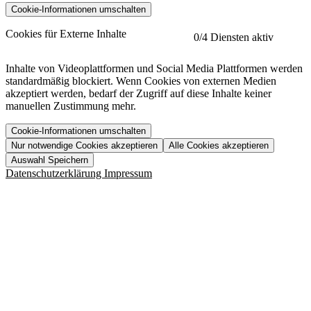
Cookie-Informationen umschalten
etracker
Mehr anzeigen
Cookies für Externe Inhalte
0
/4 Diensten aktiv
Herausgeber:
Inhalte von Videoplattformen und Social Media Plattformen werden
standardmäßig blockiert. Wenn Cookies von externen Medien
Beschreibung:
akzeptiert werden, bedarf der Zugriff auf diese Inhalte keiner
manuellen Zustimmung mehr.
Cookie-Informationen umschalten
Nur notwendige Cookies akzeptieren
Alle Cookies akzeptieren
YouTube
Mehr anzeigen
URL der Datenschutzerklärung:
Auswahl Speichern
https://www.etracker.com/datenschutzerklaerung/
Vimeo
Mehr anzeigen
Datenschutzerklärung
Impressum
Herausgeber:
Host:
Pageflow
Mehr anzeigen
Herausgeber:
Spotify
Mehr anzeigen
Herausgeber:
Beschreibung:
Cookiename
Lebensdauer
Beschreibung
Herausgeber:
et_allow_cookies
480 Tage
-
Beschreibung:
"no" - 50 Jahre "yes" - 480
et_oi_v2
-
Beschreibung:
Was uns ausma
Tage
Beschreibung:
Wer wir sind
et_scroll_depth
Session
-
Jobs
URL der Datenschutzerklärung:
isSdEnabled
24 Stunden
-
Downloads
https://policies.google.com/privacy?hl=de