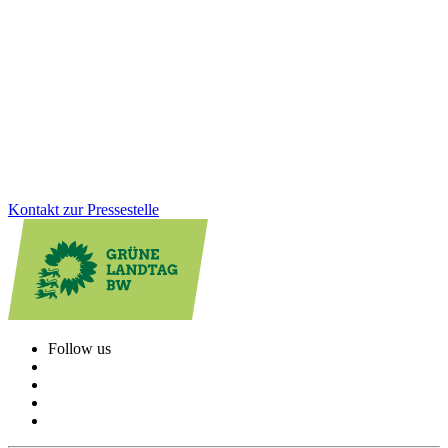
Ba-Wü ist Spitze bei der E-Mobilität: Zum Stichtag 1. Dezember
2025 gab es im Land mehr als 32.000 öffentliche Ladepunkte -
mehr als in jedem anderen Bundesland im Pro-Kopf-Vergleich.
Auch bei der Zahl der zugelassenen E-Autos ist der Südwesten
vorn.
Zum Artikel
Kontakt zur Pressestelle
Follow us