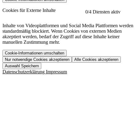
etracker
Mehr anzeigen
Cookies für Externe Inhalte
0
/4 Diensten aktiv
Herausgeber:
Inhalte von Videoplattformen und Social Media Plattformen werden
standardmäßig blockiert. Wenn Cookies von externen Medien
Beschreibung:
akzeptiert werden, bedarf der Zugriff auf diese Inhalte keiner
manuellen Zustimmung mehr.
Cookie-Informationen umschalten
Nur notwendige Cookies akzeptieren
Alle Cookies akzeptieren
YouTube
Mehr anzeigen
URL der Datenschutzerklärung:
Auswahl Speichern
https://www.etracker.com/datenschutzerklaerung/
Vimeo
Mehr anzeigen
Datenschutzerklärung
Impressum
Herausgeber:
Host:
Pageflow
Mehr anzeigen
Herausgeber:
Spotify
Mehr anzeigen
Herausgeber:
Beschreibung:
Cookiename
Lebensdauer
Beschreibung
Herausgeber:
et_allow_cookies
480 Tage
-
Beschreibung:
"no" - 50 Jahre "yes" - 480
et_oi_v2
-
Beschreibung:
Was uns ausma
Tage
Beschreibung:
Wer wir sind
et_scroll_depth
Session
-
Jobs
URL der Datenschutzerklärung:
isSdEnabled
24 Stunden
-
Downloads
https://policies.google.com/privacy?hl=de
et_cssSelectors
Session
-
URL der Datenschutzerklärung: