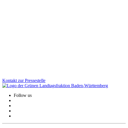
Fußverkehr bekommt neuen Stellenwert in Baden-
Württemberg
Zu Fuß gehen soll in Baden-Württemberg sicherer und attraktiver
werden. Mit der neuen Fußverkehrsstrategie schafft das Land
erstmals einen verbindlichen Rahmen für bessere Gehwege, sichere
Schulwege und lebendige Ortsmitten. Wofür wir uns beim
Fußverkehr einsetzen und welche konkreten Verbesserungen die
Strategie für den Alltag bringt.
Zum Artikel
Kontakt zur Pressestelle
Follow us